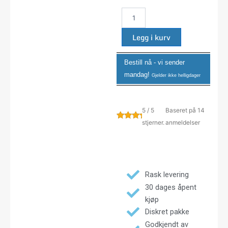
AL7000
50
stk.
Legg i kurv
MP1000
antall
Bestill nå - vi sender
mandag
!
Gjelder ikke helligdager
5 / 5
Baseret på 14
stjerner.
anmeldelser
Rask levering
30 dages åpent
kjøp
Diskret pakke
Godkjendt av