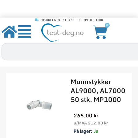
DISKRET & RASK FRAKT | TRUSTPILOT +1300
Hopp
Handle
0
rett
til
innholdet
Søk
Munnstykker
AL9000, AL7000
50 stk. MP1000
265,00
kr
u/MVA
212,00
kr
Munnstykker
På lager:
Ja
AL9000,