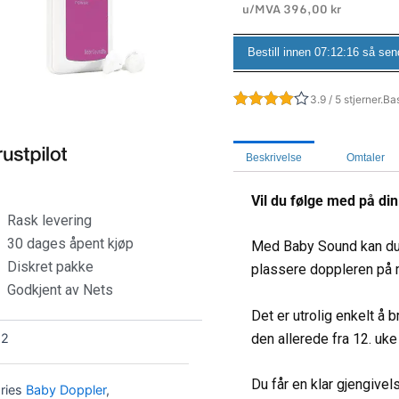
u/MVA
396,00
kr
Bestill innen
07:12:15
så send
3.9 / 5 stjerner.
Bas
Beskrivelse
Omtaler
Vil du følge med på din
Rask levering
30 dages åpent kjøp
Med Baby Sound kan du l
Diskret pakke
plassere doppleren på
Godkjent av Nets
Det er utrolig enkelt å
den allerede fra 12. uke 
12
Du får en klar gjengivel
ries
Baby Doppler
,