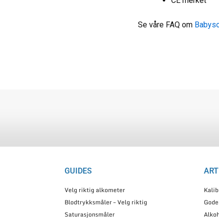
CE merket
Se våre FAQ om
Babyso
GUIDES
ART
Velg riktig alkometer
Kalib
Blodtrykksmåler – Velg riktig
Gode
Saturasjonsmåler
Alkoh