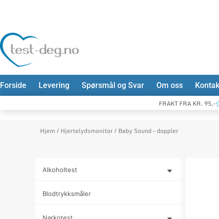
Hopp
rett
til
innholdet
Forside
Levering
Spørsmål og Svar
Om oss
Kontak
FRAKT FRA KR. 95,-
Hjem
/
Hjertelydsmonitor
/ Baby Sound – doppler
Alkoholtest
Blodtrykksmåler
Narkotest