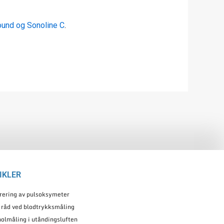
und og Sonoline C
.
IKLER
rering av pulsoksymeter
 råd ved blodtrykksmåling
olmåling i utåndingsluften