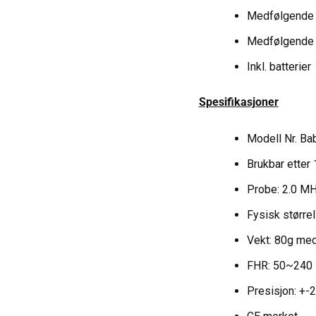
Medfølgende 
Medfølgende ka
Inkl. batterier
Spesifikasjoner
Modell Nr. Ba
Brukbar etter 
Probe: 2.0 M
Fysisk størr
Vekt: 80g med
FHR: 50~240 B
Presisjon: +