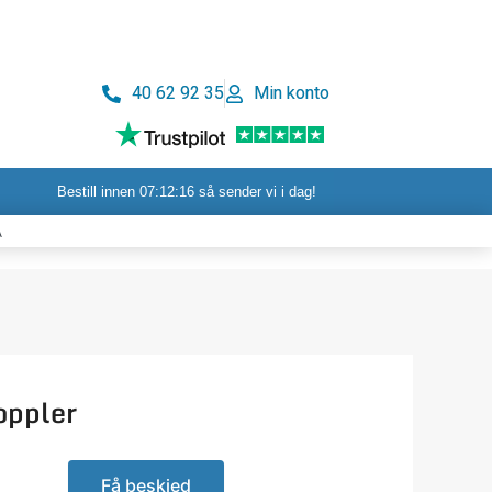
40 62 92 35
Min konto
ndlekurv
Bestill innen
07:12:15
så sender vi i dag!
A
oppler