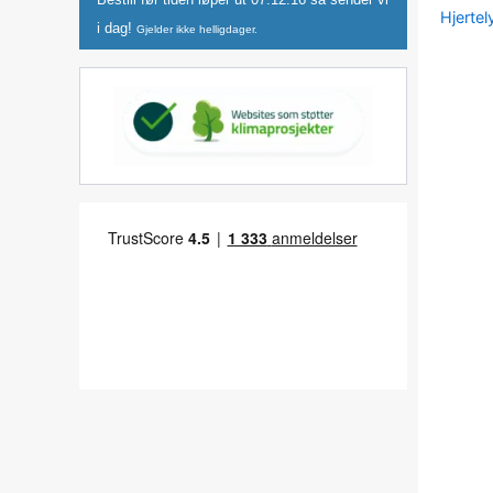
Hjerte
i dag!
Gjelder ikke helligdager.