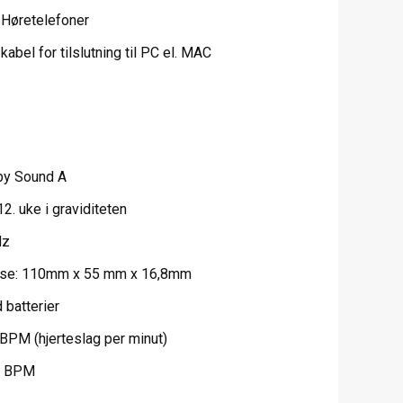
Høretelefoner
bel for tilslutning til PC el. MAC
by Sound A
12. uke i graviditeten
Hz
else: 110mm x 55 mm x 16,8mm
 batterier
PM (hjerteslag per minut)
-2 BPM