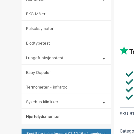
EKG Måler
Pulsoksymeter
Blodtypetest
Lungefunksjonstest
Baby Doppler
Termometer - infrarød
Sykehus klinikker
SKU
6
Hjertelydsmonitor
Catego
Bestill før tiden løper ut
07:12:15
så sender vi