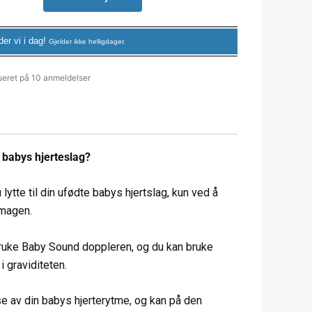
er vi i dag!
Gjelder ikke helligdager.
eret på 10 anmeldelser
 babys hjerteslag?
ytte til din ufødte babys hjertslag, kun ved å
 magen.
 bruke Baby Sound doppleren, og du kan bruke
i graviditeten.
se av din babys hjerterytme, og kan på den