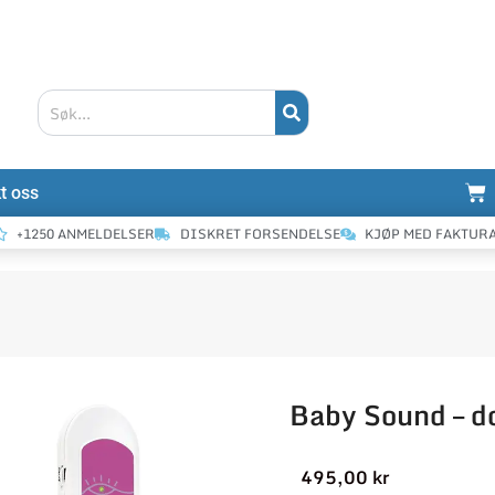
Søk
Ha
t oss
+1250 ANMELDELSER
DISKRET FORSENDELSE
KJØP MED FAKTUR
Baby Sound – d
495,00
kr