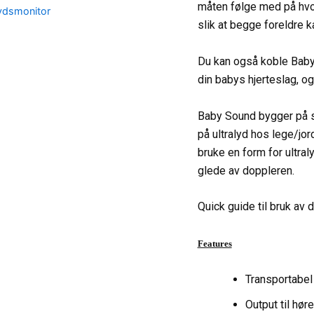
måten følge med på hvor
lydsmonitor
slik at begge foreldre k
Du kan også koble Baby 
din babys hjerteslag, og
Baby Sound bygger på s
på ultralyd hos lege/jo
bruke en form for ultraly
glede av doppleren.
Quick guide til bruk av
Features
Transportabel 
Output til hør