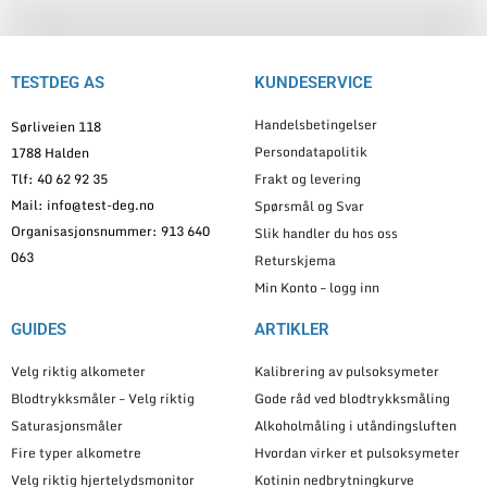
TESTDEG AS
KUNDESERVICE
Handelsbetingelser
Sørliveien 118
Persondatapolitik
1788 Halden
Tlf: 40 62 92 35
Frakt og levering
Mail: info@test-deg.no
Spørsmål og Svar
Organisasjonsnummer: 913 640
Slik handler du hos oss
063
Returskjema
Min Konto – logg inn
GUIDES
ARTIKLER
Velg riktig alkometer
Kalibrering av pulsoksymeter
Blodtrykksmåler – Velg riktig
Gode råd ved blodtrykksmåling
Saturasjonsmåler
Alkoholmåling i utåndingsluften
Fire typer alkometre
Hvordan virker et pulsoksymeter
Velg riktig hjertelydsmonitor
Kotinin nedbrytningkurve