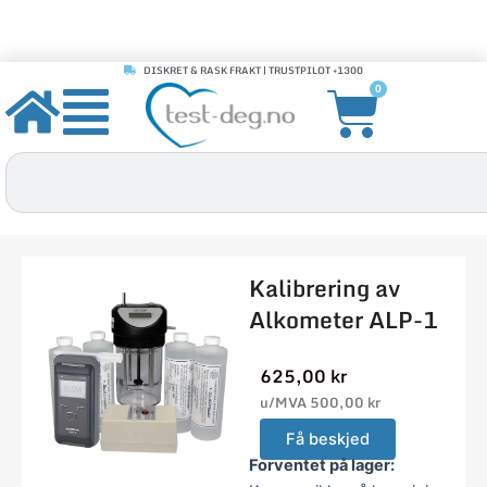
DISKRET & RASK FRAKT | TRUSTPILOT +1300
Hopp
Handle
0
rett
til
innholdet
Søk
Kalibrering av
Alkometer ALP-1
625,00
kr
u/MVA
500,00
kr
Forventet på lager: