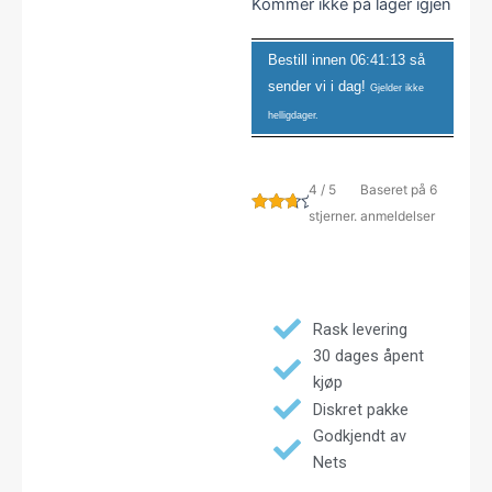
Kommer ikke på lager igjen
Bestill innen
06:41:13
så
sender vi i dag!
Gjelder ikke
helligdager.
4 / 5
Baseret på 6
stjerner.
anmeldelser
Rask levering
30 dages åpent
kjøp
Diskret pakke
Godkjendt av
Nets