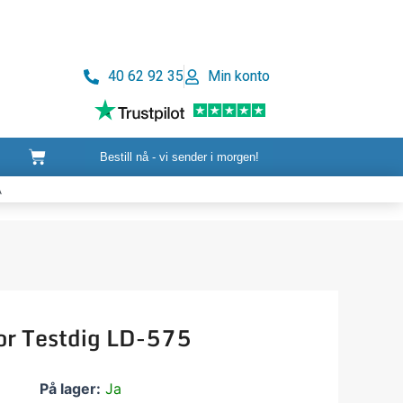
40 62 92 35
Min konto
Handlekurv
Bestill nå - vi sender i morgen!
A
or Testdig LD-575
Strømadapter
På lager:
Ja
for