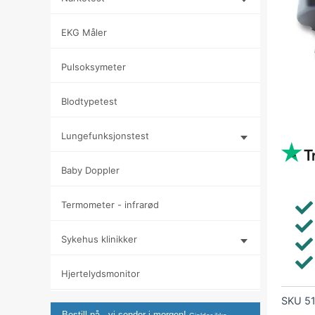
EKG Måler
Pulsoksymeter
Blodtypetest
Lungefunksjonstest
Baby Doppler
Termometer - infrarød
Sykehus klinikker
Hjertelydsmonitor
SKU
5
Bestill nå - vi sender i morgen!