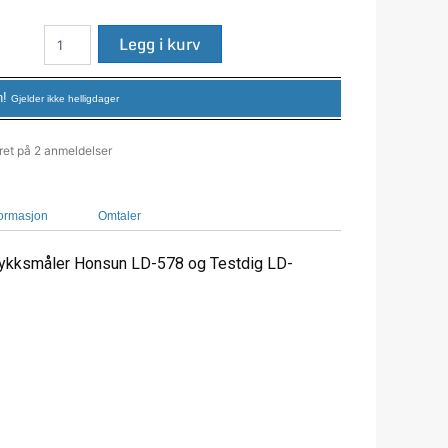
Testdig
LD-
Legg i kurv
575
antall
n!
Gjelder ikke helligdager
ret på 2 anmeldelser
formasjon
Omtaler
rykksmåler Honsun LD-578 og Testdig LD-