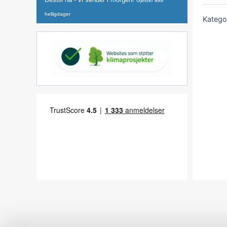
Gjelder ikke
helligdager
Katego