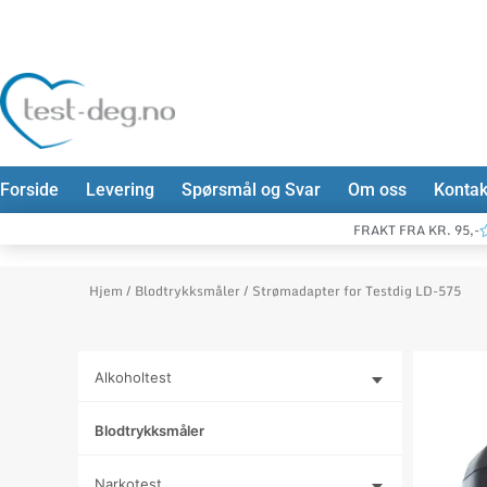
Hopp
rett
til
innholdet
Forside
Levering
Spørsmål og Svar
Om oss
Kontak
FRAKT FRA KR. 95,-
Hjem
/
Blodtrykksmåler
/ Strømadapter for Testdig LD-575
Alkoholtest
Blodtrykksmåler
Narkotest