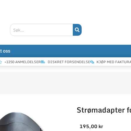
Søk
t oss
+1250 ANMELDELSER
DISKRET FORSENDELSE
KJØP MED FAKTUR
Strømadapter f
195,00
kr