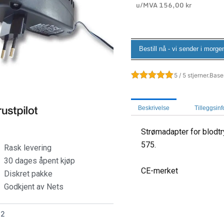
u/MVA
156,00
kr
Bestill nå - vi sender i morge
5 / 5 stjerner.
Base
Beskrivelse
Tilleggsin
Strømadapter for blodt
575.
Rask levering
30 dages åpent kjøp
CE-merket
Diskret pakke
Godkjent av Nets
12