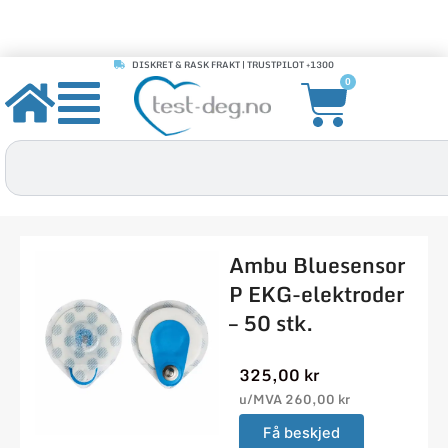
DISKRET & RASK FRAKT | TRUSTPILOT +1300
Hopp
Handle
0
rett
til
innholdet
Søk
Ambu Bluesensor
P EKG-elektroder
– 50 stk.
325,00
kr
u/MVA
260,00
kr