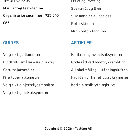
Tlf: 40 62 92 35
Frakt og levering
Mail: info@test-deg.no
Spørsmål og Svar
Organisasjonsnummer: 913 640
Slik handler du hos oss
063
Returskjema
Min Konto – logg inn
GUIDES
ARTIKLER
Velg riktig alkometer
Kalibrering av pulsoksymeter
Blodtrykksmåler – Velg riktig
Gode råd ved blodtrykksmåling
Saturasjonsmåler
Alkoholmåling i utåndingsluften
Fire typer alkometre
Hvordan virker et pulsoksymeter
Velg riktig hjertelydsmonitor
Kotinin nedbrytningkurve
Velg riktig pulsoksymeter
Copyright © 2026 – Testdeg AS