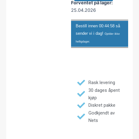
Forventet på lager:
25.04.2026
Bestill innen
00:44:57
så
sender vi i dag!
Gjelder ikke
helligdager.
Rask levering
30 dages åpent
kjøp
Diskret pakke
Godkjendt av
Nets