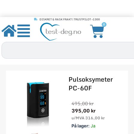
DISKRET & RASK FRAKT | TRUSTPILOT +1300
Hopp
Handle
0
rett
til
innholdet
Søk
Pulsoksymeter
PC-60F
Opprinnelig
Nåværende
495,00
kr
pris
pris
395,00
kr
var:
er:
u/MVA
316,00
kr
495,00 kr.
395,00 kr.
Pulsoksymeter
På lager:
Ja
PC-