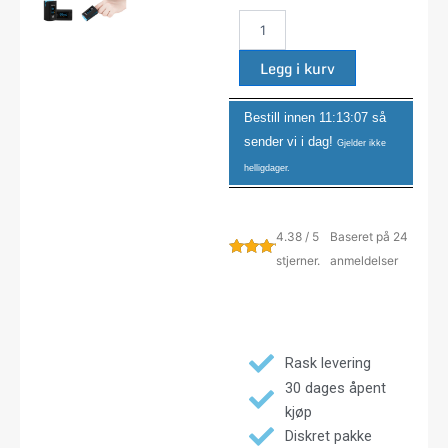
60F
antall
Legg i kurv
Bestill innen
11:13:07
så
sender vi i dag!
Gjelder ikke
helligdager.
4.38 / 5
Baseret på 24
stjerner.
anmeldelser
Rask levering
30 dages åpent
kjøp
Diskret pakke