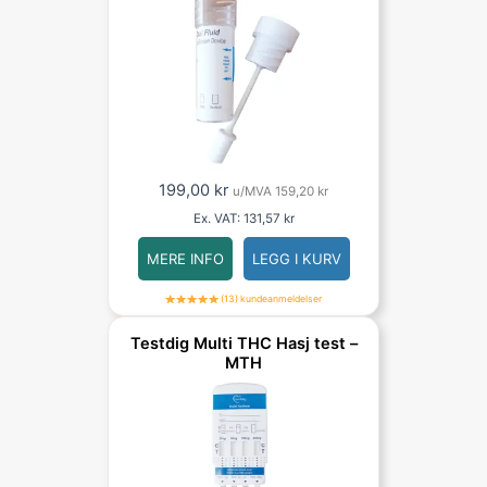
199,00
kr
u/MVA
159,20
kr
Ex. VAT:
131,57
kr
MERE INFO
LEGG I KURV
(13) kundeanmeldelser
Testdig Multi THC Hasj test –
MTH