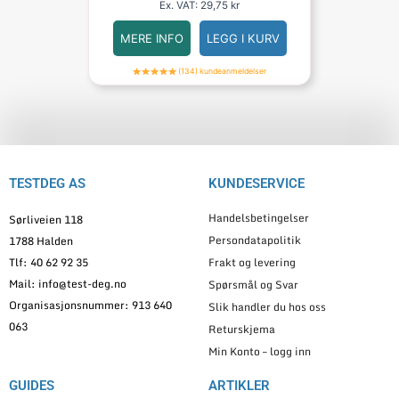
Ex. VAT:
29,75
kr
MERE INFO
LEGG I KURV
(134) kundeanmeldelser
TESTDEG AS
KUNDESERVICE
Handelsbetingelser
Sørliveien 118
Persondatapolitik
1788 Halden
Tlf: 40 62 92 35
Frakt og levering
Mail: info@test-deg.no
Spørsmål og Svar
Organisasjonsnummer: 913 640
Slik handler du hos oss
063
Returskjema
Min Konto – logg inn
GUIDES
ARTIKLER