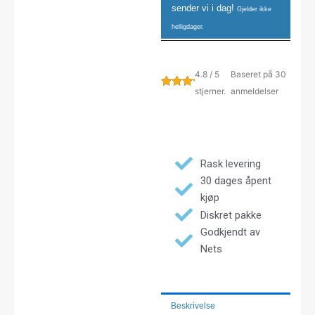
sender vi i dag!
Gjelder ikke
helligdager.
4.8 / 5
Baseret på 30
stjerner.
anmeldelser
Rask levering
30 dages åpent
kjøp
Diskret pakke
Godkjendt av
Nets
Beskrivelse