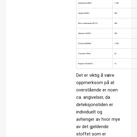
Amfetamin (AMP)
1.000
Opiater (MOR)
300
Benzodiazepiner (BZO)
300
Metadon (MTD)
300
Ecstasy (MDMA)
1.000
Tramadol (TRA)
50
Buprenorfin (BUP)
10
Det er viktig å være
oppmerksom på at
overstående er noen
ca. angivelser, da
deteksjonstiden er
individuelt og
avhenger av hvor mye
av det gjeldende
stoffet som er