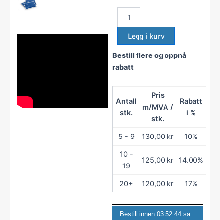
Narkotest
10-
test
Legg i kurv
-
MN10
Bestill flere og oppnå
antall
rabatt
Pris
Antall
Rabatt
m/MVA /
stk.
i %
stk.
5 - 9
130,00
kr
10%
10 -
125,00
kr
14.00%
19
20+
120,00
kr
17%
Bestill innen
03:52:44
så