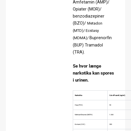
Amfetamin (AMP)/
Opiater (MOR)/
benzodiazepiner
(BZO)/
Metadon
(MTD)/ Ecstasy
Buprenorfin
(MDMA)/
(BUP) Tramadol
(TRA).
Se hvor længe
narkotika kan spores
i urinen.
Narkotika
Cut-off værdi (ng/ml)
Hasj (THC)
50
Methamfetamin (METH)
1.000
Kokain (COC)
300