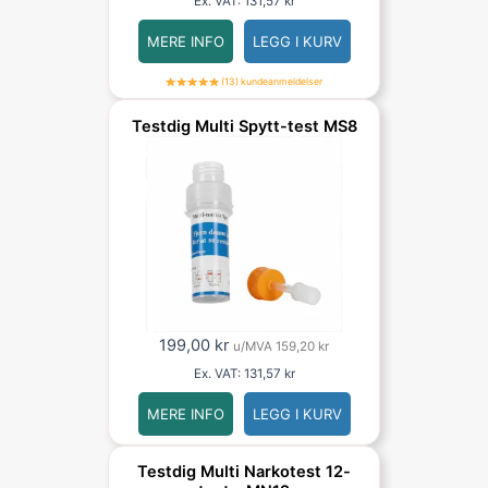
Ex. VAT:
131,57
kr
MERE INFO
LEGG I KURV
(13) kundeanmeldelser
Testdig Multi Spytt-test MS8
199,00
kr
u/MVA
159,20
kr
Ex. VAT:
131,57
kr
MERE INFO
LEGG I KURV
Testdig Multi Narkotest 12-