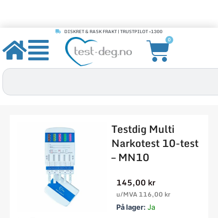
DISKRET & RASK FRAKT | TRUSTPILOT +1300
Hopp
Handle
0
rett
til
innholdet
Søk
Testdig Multi
Narkotest 10-test
– MN10
145,00
kr
u/MVA
116,00
kr
Testdig
På lager:
Ja
Multi