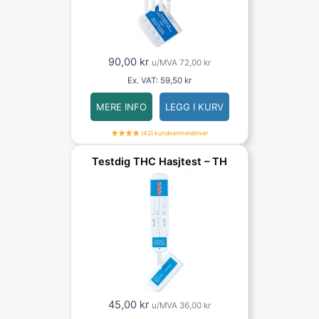
90,00
kr
u/MVA
72,00
kr
Ex. VAT:
59,50
kr
MERE INFO
LEGG I KURV
(42) kundeanmeldelser
Testdig THC Hasjtest – TH
45,00
kr
u/MVA
36,00
kr