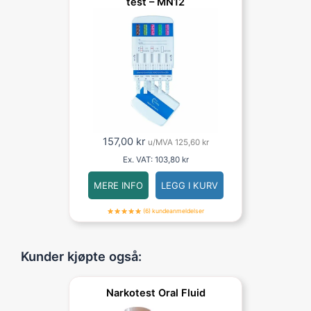
test – MN12
157,00
kr
u/MVA
125,60
kr
Ex. VAT:
103,80
kr
MERE INFO
LEGG I KURV
(6) kundeanmeldelser
Kunder kjøpte også:
Narkotest Oral Fluid