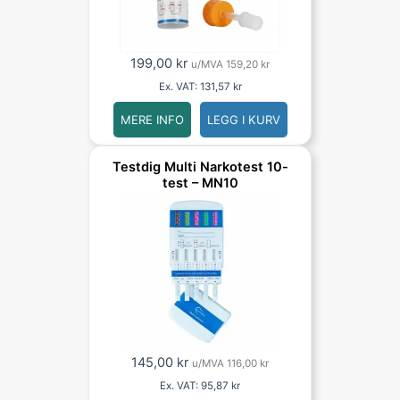
199,00
kr
u/MVA
159,20
kr
Ex. VAT:
131,57
kr
MERE INFO
LEGG I KURV
Testdig Multi Narkotest 10-
test – MN10
145,00
kr
u/MVA
116,00
kr
Ex. VAT:
95,87
kr