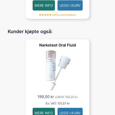
MERE INFO
LEGG I KURV
(30) kundeanmeldelser
Kunder kjøpte også:
Narkotest Oral Fluid
199,00
kr
u/MVA
159,20
kr
Ex. VAT:
131,57
kr
MERE INFO
LEGG I KURV