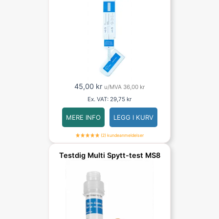
45,00
kr
u/MVA
36,00
kr
Ex. VAT:
29,75
kr
MERE INFO
LEGG I KURV
(2) kundeanmeldelser
Testdig Multi Spytt-test MS8