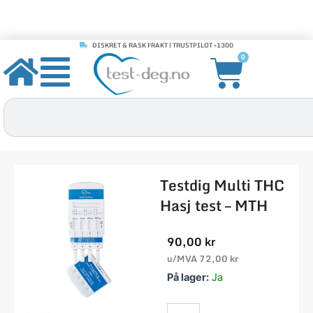
DISKRET & RASK FRAKT | TRUSTPILOT +1300
Hopp
Handle
0
rett
til
innholdet
Søk
Testdig Multi THC
Hasj test – MTH
90,00
kr
u/MVA
72,00
kr
Testdig
På lager:
Ja
Multi
THC