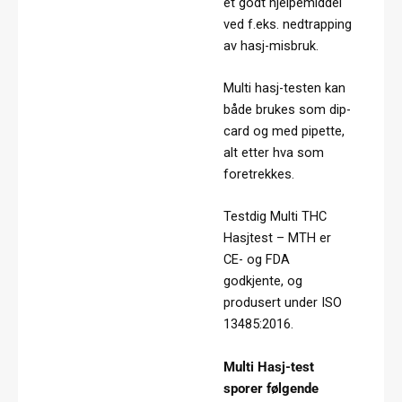
et godt hjelpemiddel
ved f.eks. nedtrapping
av hasj-misbruk.
Multi hasj-testen kan
både brukes som dip-
card og med pipette,
alt etter hva som
foretrekkes.
Testdig Multi THC
Hasjtest – MTH er
CE- og FDA
godkjente, og
produsert under ISO
13485:2016.
Multi Hasj-test
sporer følgende