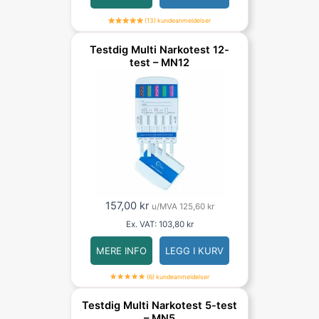
(13) kundeanmeldelser
Testdig Multi Narkotest 12-
test – MN12
157,00
kr
u/MVA
125,60
kr
Ex. VAT:
103,80
kr
MERE INFO
LEGG I KURV
(6) kundeanmeldelser
Testdig Multi Narkotest 5-test
– MN5