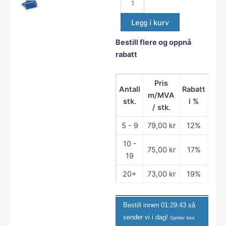
Hasj
test
Legg i kurv
-
MTH
Bestill flere og oppnå
antall
rabatt
Pris
Antall
Rabatt
m/MVA
stk.
i %
/ stk.
5 - 9
79,00
kr
12%
10 -
75,00
kr
17%
19
20+
73,00
kr
19%
Bestill innen
01:29:43
så
sender vi i dag!
Gjelder ikke