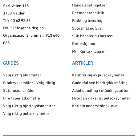
Handelsbetingelser
Sørliveien 118
Persondatapolitik
1788 Halden
Tlf: 40 62 92 35
Frakt og levering
Mail: info@test-deg.no
Spørsmål og Svar
Organisasjonsnummer: 913 640
Slik handler du hos oss
063
Returskjema
Min Konto – logg inn
GUIDES
ARTIKLER
Velg riktig alkometer
Kalibrering av pulsoksymeter
Blodtrykksmåler – Velg riktig
Gode råd ved blodtrykksmåling
Saturasjonsmåler
Alkoholmåling i utåndingsluften
Fire typer alkometre
Hvordan virker et pulsoksymeter
Velg riktig hjertelydsmonitor
Kotinin nedbrytningkurve
Velg riktig pulsoksymeter